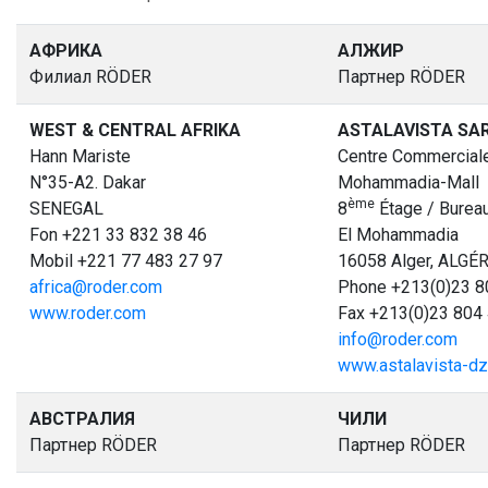
АФРИКА
АЛЖИР
Филиал RÖDER
Партнер RÖDER
WEST & CENTRAL AFRIKA
ASTALAVISTA SA
Hann Mariste
Centre Commerciale
N°35-A2. Dakar
Mohammadia-Mall
è
me
SENEGAL
8
Étage / Bureau
Fon +221 33 832 38 46
El Mohammadia
Mobil +221 77 483 27 97
16058 Alger, ALGÉR
africa@roder.com
Phone +213(0)23 8
www.roder.com
Fax +213(0)23 804
info@roder.com
www.astalavista-d
АВСТРАЛИЯ
ЧИЛИ
Партнер RÖDER
Партнер RÖDER