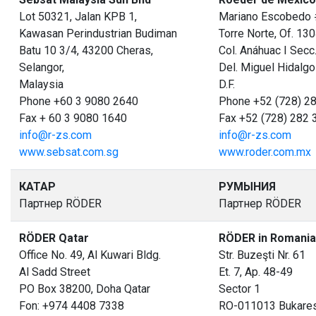
Lot 50321, Jalan KPB 1,
Mariano Escobedo 
Kawasan Perindustrian Budiman
Torre Norte, Of. 13
Batu 10 3/4, 43200 Cheras,
Col. Anáhuac I Secc
Selangor,
Del. Miguel Hidalgo
Malaysia
D.F.
Phone +60 3 9080 2640
Phone +52 (728) 2
Fax + 60 3 9080 1640
Fax +52 (728) 282 
info@r-zs.com
info@r-zs.com
www.sebsat.com.sg
www.roder.com.mx
КАТАР
РУМЫНИЯ
Партнер RÖDER
Партнер RÖDER
RÖDER Qatar
RÖDER in Romania
Office No. 49, Al Kuwari Bldg.
Str. Buzeşti Nr. 61
Al Sadd Street
Et. 7, Ap. 48-49
PO Box 38200, Doha Qatar
Sector 1
Fon: +974 4408 7338
RO-011013 Bukare