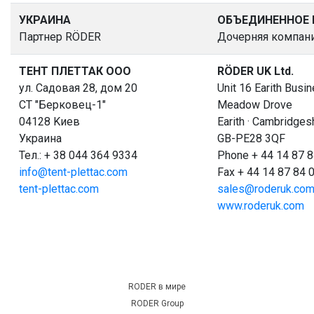
УКРАИНА
ОБЪЕДИНЕННОЕ
Партнер RÖDER
Дочерняя компан
TЕНТ ПЛЕТТАК ООО
RÖDER UK Ltd.
ул. Садовая 28, дом 20
Unit 16 Earith Busi
СТ "Берковец-1"
Meadow Drove
04128 Kиев
Earith · Cambridges
Украина
GB-PE28 3QF
Тел.: + 38 044 364 9334
Phone + 44 14 87 8
info@tent-plettac.com
Fax + 44 14 87 84 
tent-plettac.com
sales@roderuk.co
www.roderuk.com
RODER в мире
RODER Group