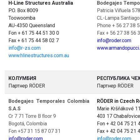
H-Line Structures Australia
Bodegajes Tempor
P.O. Box 8009
Patricia Viñuela 57
Toowoomba
CL-Lampa Santiago
AU-4350 Queensland
Phone + 56 27 38 5
Fon + 61 75 44 51 30 0
Fax + 56 27 38 56 
Fax + 61 75 44 58 02 7
info@roder.com
info@r-zs.com
www.armandopucci.
www.hlinestructures.com.au
КОЛУМБИЯ
РЕСПУБЛИКА ЧЕ
Партнер RÖDER
Партнер RÖDER
Bodegajes Temporales Colombia
RÖDER in Czech R
S.A.S
Marie Kršňákové 1
Cr 7 71 Torre B ﬂoor 9
403 17 Chabařovic
Bogotá, Colombia
Fon + 42 04 75 21 
Fon +57 31 15 87 07 31
Fax + 42 04 75 21 
info@roder.com
info@roder.com