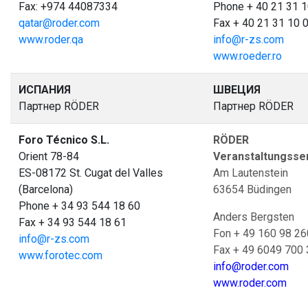
Fax: +974 44087334
Phone + 40 21 31 1
qatar@roder.com
Fax + 40 21 31 10 
www.roder.qa
info@r-zs.com
www.roeder.ro
ИСПАНИЯ
ШВЕЦИЯ
Партнер RÖDER
Партнер RÖDER
Foro Técnico S.L.
RÖDER Z
Orient 78-84
Veranstaltungsse
ES-08172 St. Cugat del Valles
Am Lautenstein
(Barcelona)
63654 Büdingen
Phone + 34 93 544 18 60
Anders Bergsten
Fax + 34 93 544 18 61
Fon + 49 160 98 26
info@r-zs.com
Fax + 49 6049 700
www.forotec.com
info@roder.com
www.roder.com