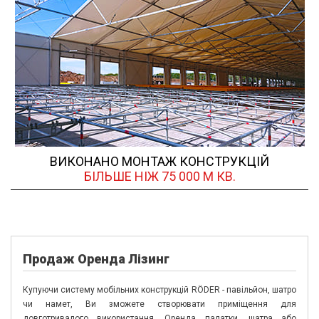
ВИКОНАНО МОНТАЖ КОНСТРУКЦІЙ
БІЛЬШЕ НІЖ 75 000 М КВ.
П
родаж
О
ренда
Л
ізинг
Купуючи систему мобільних конструкцій RÖDER - павільйон, шатро
чи намет, Ви зможете створювати приміщення для
довготривалого використання. Оренда палатки, шатра або