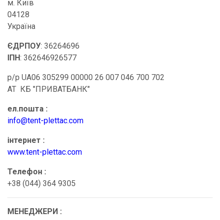
м. Київ
04128
Україна
ЄДРПОУ
: 36264696
ІПН
: 362646926577
р/р UA06 305299 00000 26 007 046 700 702
АТ КБ "ПРИВАТБАНК"
ел.пошта :
info@tent-plettac.com
інтернет :
www.tent-plettac.com
Телефон :
+38 (044) 364 9305
МЕНЕДЖЕРИ :