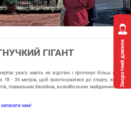
Зворотний дзвінок
 ГНУЧКИЙ ГІГАНТ
ертає увагу навіть на відстані і пропонує більш ніж
 18 - 36 метрів, щоб пристосуватися до спорту, який
тів, плавальних басейнів, волейбольних майданчиків і
и написати нам!