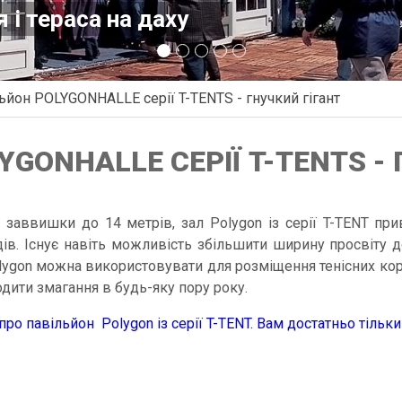
 і тераса на даху
ьйон POLYGONHALLE серії T-TENTS - гнучкий гігант
GONHALLE СЕРІЇ T-TENTS -
 заввишки до 14 метрів, зал Polygon із серії T-TENT прив
ів. Існує навіть можливість збільшити ширину просвіту до
lygon можна використовувати для розміщення тенісних кор
дити змагання в будь-яку пору року.
про павільйон Polygon із серії T-TENT. Вам достатньо тільк