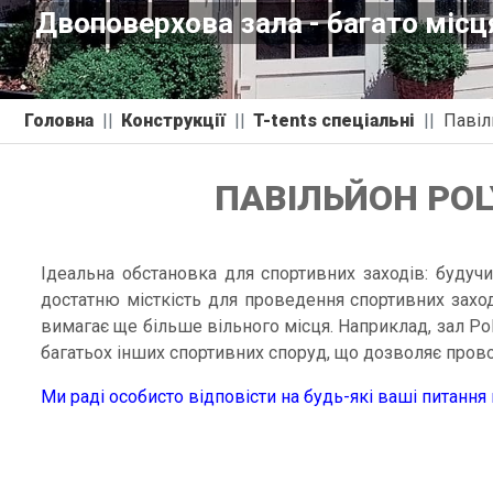
Двоповерхова зала - багато місця
Головна
Конструкції
T-tents спеціальні
Павіл
ПАВІЛЬЙОН POLY
Ідеальна обстановка для спортивних заходів: будучи
достатню місткість для проведення спортивних заход
вимагає ще більше вільного місця. Наприклад, зал Po
багатьох інших спортивних споруд, що дозволяє прово
Ми раді особисто відповісти на будь-які ваші питання 